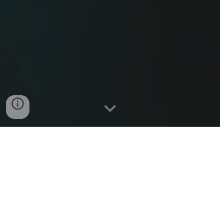
SDSN Italia
nasce il 14 marzo 2016 come capitolo nazionale
di
Sustainable Development Solutions Network (SDSN)
,
una rete globale che mobilita le competenze scientifiche e
tecnologiche in tutto il mondo per promuovere soluzioni
pratiche per lo sviluppo sostenibile, compresa
l'implementazione degli Obiettivi di Sviluppo Sostenibile
(SDGs) dell'Agenda 2030 e dell'Accordo sul Clima di Parigi